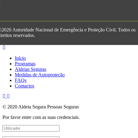
2026 Autoridade Nacional de Emergência e Proteção Civil. Todos os
ireitos reservados.
Início
Programas
Aldeias Seguras
Medidas de Autoproteção
FAQs
Contactos
© 2020 Aldeia Segura Pessoas Seguras
Por favor entre com as suas credenciais.