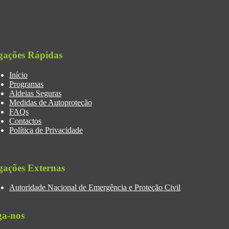
gações Rápidas
Início
Programas
Aldeias Seguras
Medidas de Autoproteção
FAQs
Contactos
Política de Privacidade
gações Externas
Autoridade Nacional de Emergência e Proteção Civil
ga-nos