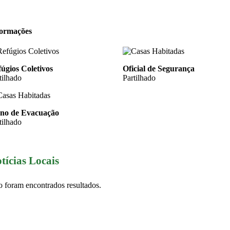
formações
úgios Coletivos
Oficial de Segurança
tilhado
Partilhado
ano de Evacuação
tilhado
tícias Locais
 foram encontrados resultados.