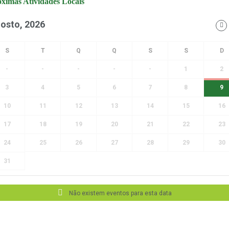
ximas Atividades Locais
osto, 2026
-
-
-
-
-
1
2
3
4
5
6
7
8
9
10
11
12
13
14
15
16
17
18
19
20
21
22
23
24
25
26
27
28
29
30
31
Não existem eventos para esta data