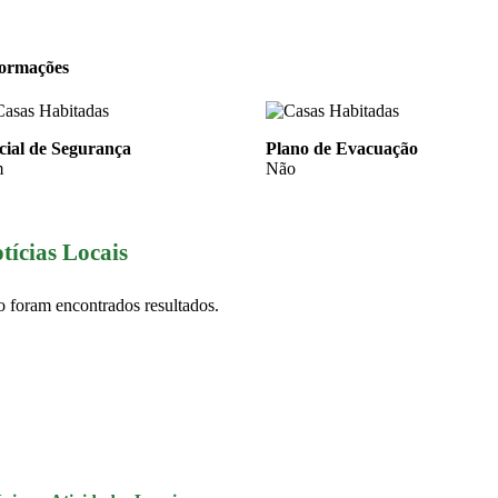
formações
cial de Segurança
Plano de Evacuação
m
Não
tícias Locais
 foram encontrados resultados.