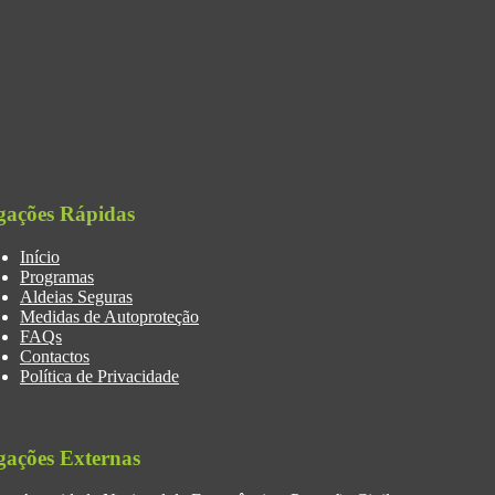
gações Rápidas
Início
Programas
Aldeias Seguras
Medidas de Autoproteção
FAQs
Contactos
Política de Privacidade
gações Externas