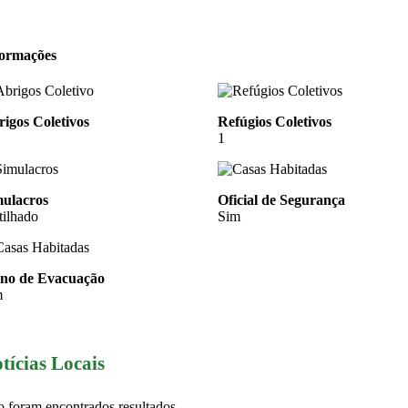
formações
igos Coletivos
Refúgios Coletivos
1
mulacros
Oficial de Segurança
tilhado
Sim
ano de Evacuação
m
tícias Locais
 foram encontrados resultados.