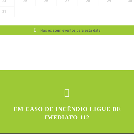
24
25
26
27
28
29
30
31
Não existem eventos para esta data
EM CASO DE INCÊNDIO LIGUE DE
IMEDIATO 112