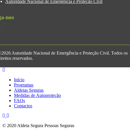
Autoridade Nacional de Emergência e Proteção Civil
ga-nos
2026 Autoridade Nacional de Emergência e Proteção Civil. Todos os
ireitos reservados.
Início
Programas
Aldeias Seguras
Medidas de Autoproteção
FAQs
Contactos
© 2020 Aldeia Segura Pessoas Seguras