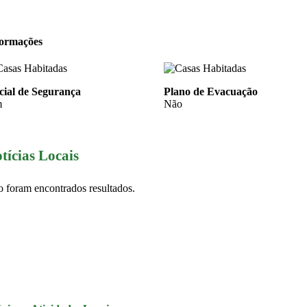
formações
cial de Segurança
Plano de Evacuação
m
Não
tícias Locais
 foram encontrados resultados.