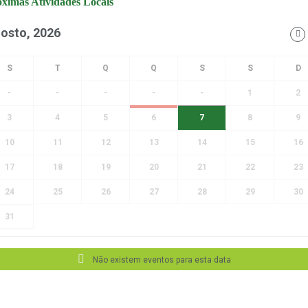
ximas Atividades Locais
osto, 2026
-
-
-
-
-
1
2
3
4
5
6
7
8
9
10
11
12
13
14
15
16
17
18
19
20
21
22
23
24
25
26
27
28
29
30
31
Não existem eventos para esta data