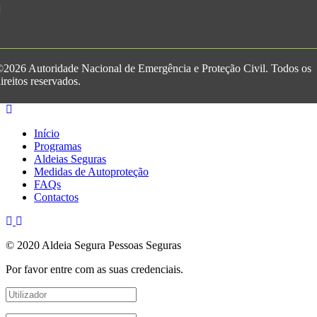
2026 Autoridade Nacional de Emergência e Proteção Civil. Todos os
ireitos reservados.
Início
Programas
Aldeias Seguras
Medidas de Autoproteção
FAQs
Contactos
© 2020 Aldeia Segura Pessoas Seguras
Por favor entre com as suas credenciais.