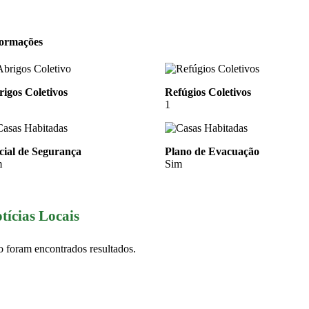
formações
igos Coletivos
Refúgios Coletivos
1
cial de Segurança
Plano de Evacuação
m
Sim
tícias Locais
 foram encontrados resultados.