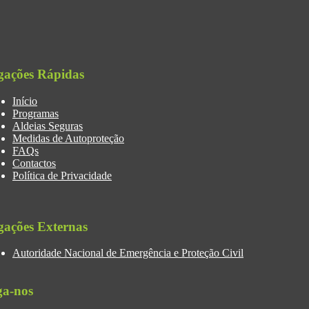
gações Rápidas
Início
Programas
Aldeias Seguras
Medidas de Autoproteção
FAQs
Contactos
Política de Privacidade
gações Externas
Autoridade Nacional de Emergência e Proteção Civil
ga-nos