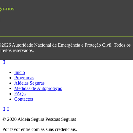
ga-nos
2026 Autoridade Nacional de Emergência e Proteção Civil. Todos os
ireitos reservados.
Início
Programas
Aldeias Seguras
Medidas de Autoproteção
FAQs
Contactos
© 2020 Aldeia Segura Pessoas Seguras
Por favor entre com as suas credenciais.