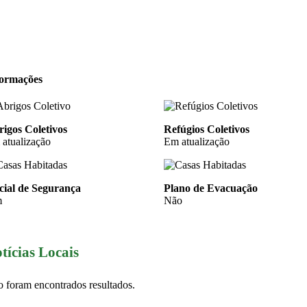
formações
igos Coletivos
Refúgios Coletivos
atualização
Em atualização
cial de Segurança
Plano de Evacuação
m
Não
tícias Locais
 foram encontrados resultados.