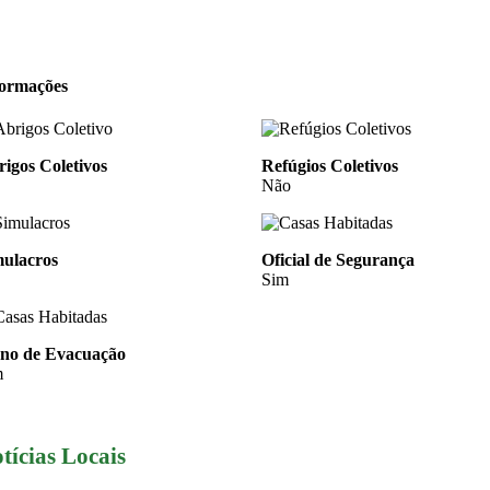
formações
igos Coletivos
Refúgios Coletivos
Não
mulacros
Oficial de Segurança
Sim
ano de Evacuação
m
tícias Locais