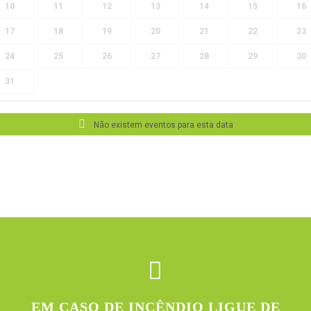
10
11
12
13
14
15
16
17
18
19
20
21
22
23
24
25
26
27
28
29
30
31
Não existem eventos para esta data
EM CASO DE INCÊNDIO LIGUE DE