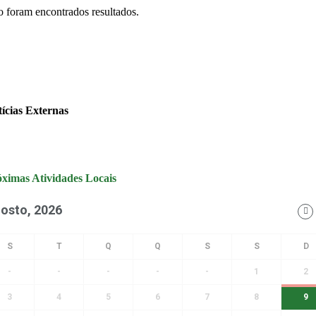
 foram encontrados resultados.
ícias Externas
ximas Atividades Locais
osto, 2026
-
-
-
-
-
1
2
3
4
5
6
7
8
9