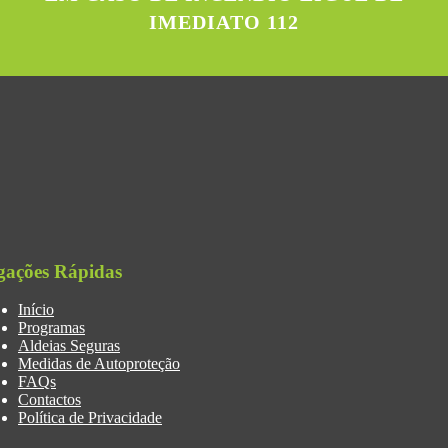
IMEDIATO 112
gações Rápidas
Início
Programas
Aldeias Seguras
Medidas de Autoproteção
FAQs
Contactos
Política de Privacidade