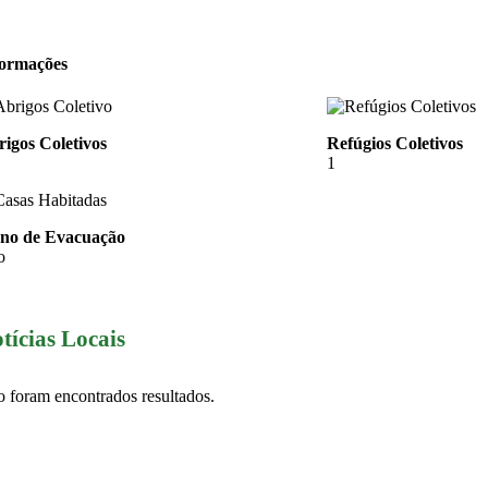
formações
igos Coletivos
Refúgios Coletivos
1
ano de Evacuação
o
tícias Locais
 foram encontrados resultados.