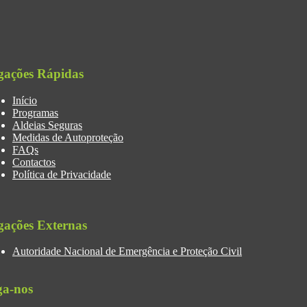
gações Rápidas
Início
Programas
Aldeias Seguras
Medidas de Autoproteção
FAQs
Contactos
Política de Privacidade
gações Externas
Autoridade Nacional de Emergência e Proteção Civil
ga-nos