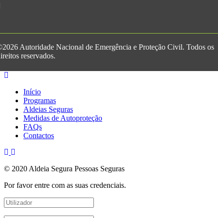
2026 Autoridade Nacional de Emergência e Proteção Civil. Todos os
ireitos reservados.
Início
Programas
Aldeias Seguras
Medidas de Autoproteção
FAQs
Contactos
© 2020 Aldeia Segura Pessoas Seguras
Por favor entre com as suas credenciais.