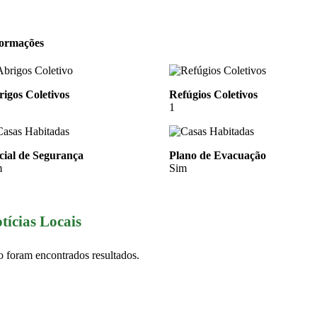
formações
igos Coletivos
Refúgios Coletivos
1
cial de Segurança
Plano de Evacuação
m
Sim
tícias Locais
 foram encontrados resultados.