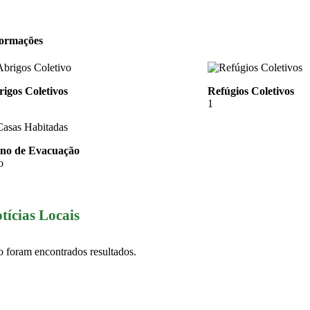
formações
igos Coletivos
Refúgios Coletivos
1
ano de Evacuação
o
tícias Locais
 foram encontrados resultados.