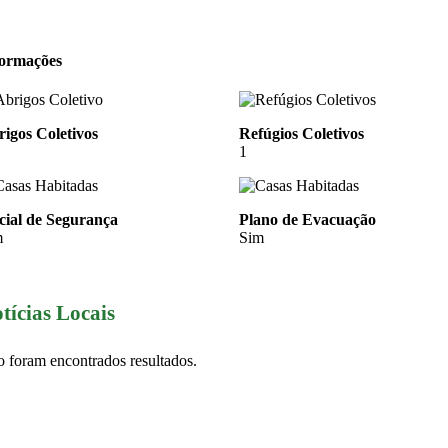
formações
igos Coletivos
Refúgios Coletivos
1
cial de Segurança
Plano de Evacuação
m
Sim
tícias Locais
 foram encontrados resultados.