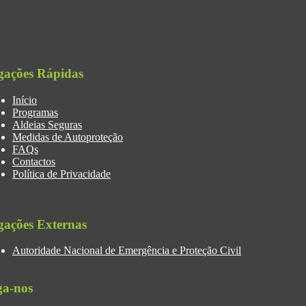
gações Rápidas
Início
Programas
Aldeias Seguras
Medidas de Autoproteção
FAQs
Contactos
Política de Privacidade
gações Externas
Autoridade Nacional de Emergência e Proteção Civil
ga-nos