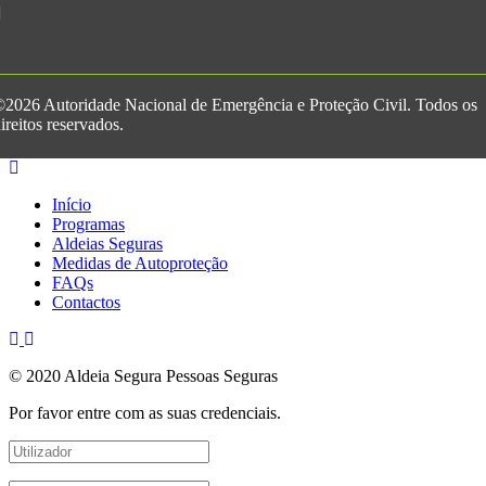
2026 Autoridade Nacional de Emergência e Proteção Civil. Todos os
ireitos reservados.
Início
Programas
Aldeias Seguras
Medidas de Autoproteção
FAQs
Contactos
© 2020 Aldeia Segura Pessoas Seguras
Por favor entre com as suas credenciais.