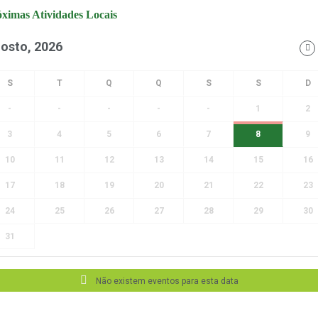
ximas Atividades Locais
osto, 2026
-
-
-
-
-
1
2
3
4
5
6
7
8
9
10
11
12
13
14
15
16
17
18
19
20
21
22
23
24
25
26
27
28
29
30
31
Não existem eventos para esta data