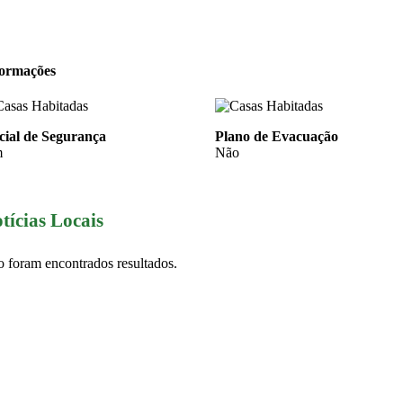
formações
cial de Segurança
Plano de Evacuação
m
Não
tícias Locais
 foram encontrados resultados.