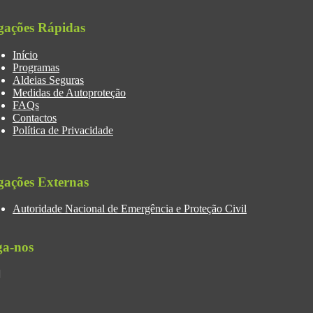
gações Rápidas
Início
Programas
Aldeias Seguras
Medidas de Autoproteção
FAQs
Contactos
Política de Privacidade
gações Externas
Autoridade Nacional de Emergência e Proteção Civil
ga-nos