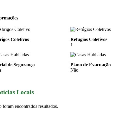
formações
igos Coletivos
Refúgios Coletivos
1
cial de Segurança
Plano de Evacuação
m
Não
tícias Locais
 foram encontrados resultados.