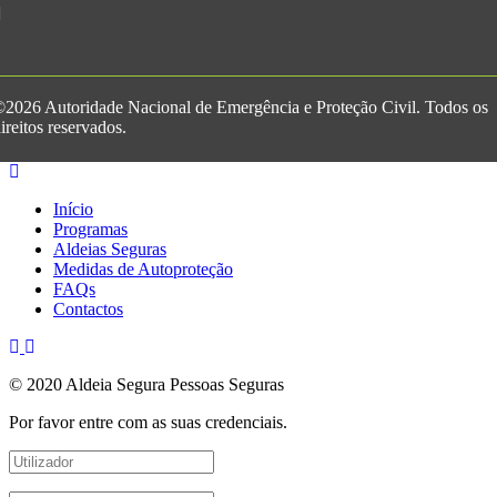
2026 Autoridade Nacional de Emergência e Proteção Civil. Todos os
ireitos reservados.
Início
Programas
Aldeias Seguras
Medidas de Autoproteção
FAQs
Contactos
© 2020 Aldeia Segura Pessoas Seguras
Por favor entre com as suas credenciais.