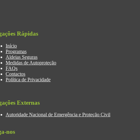
gações Rápidas
Início
Programas
Aldeias Seguras
Medidas de Autoproteção
FAQs
Contactos
Política de Privacidade
gações Externas
Autoridade Nacional de Emergência e Proteção Civil
ga-nos