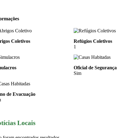
formações
igos Coletivos
Refúgios Coletivos
1
mulacros
Oficial de Segurança
Sim
ano de Evacuação
m
tícias Locais
 foram encontrados resultados.