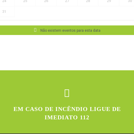
24
25
26
27
28
29
30
31
Não existem eventos para esta data
EM CASO DE INCÊNDIO LIGUE DE
IMEDIATO 112