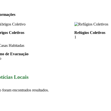
formações
igos Coletivos
Refúgios Coletivos
1
ano de Evacuação
o
tícias Locais
 foram encontrados resultados.