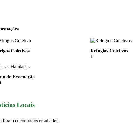
formações
igos Coletivos
Refúgios Coletivos
1
ano de Evacuação
m
tícias Locais
 foram encontrados resultados.