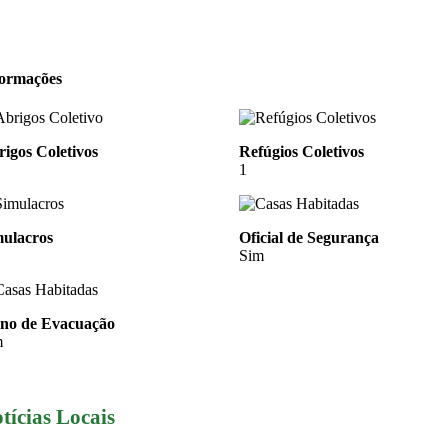
formações
igos Coletivos
Refúgios Coletivos
1
mulacros
Oficial de Segurança
Sim
ano de Evacuação
m
tícias Locais