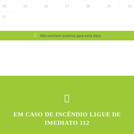
24
25
26
27
28
29
30
31
Não existem eventos para esta data
EM CASO DE INCÊNDIO LIGUE DE
IMEDIATO 112