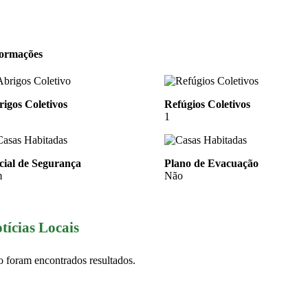
formações
igos Coletivos
Refúgios Coletivos
1
cial de Segurança
Plano de Evacuação
m
Não
tícias Locais
 foram encontrados resultados.