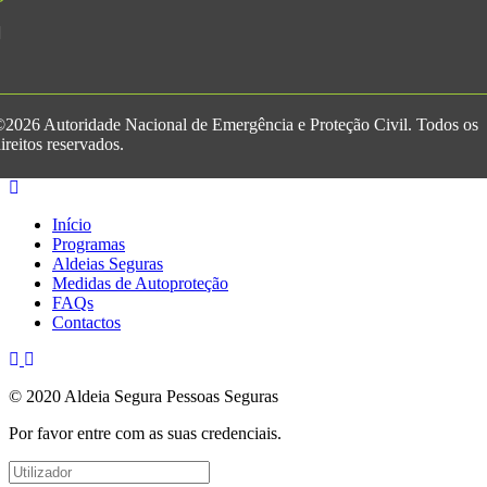
2026 Autoridade Nacional de Emergência e Proteção Civil. Todos os
ireitos reservados.
Início
Programas
Aldeias Seguras
Medidas de Autoproteção
FAQs
Contactos
© 2020 Aldeia Segura Pessoas Seguras
Por favor entre com as suas credenciais.