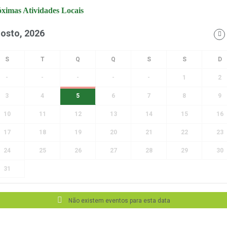
ximas Atividades Locais
osto, 2026
-
-
-
-
-
1
2
3
4
5
6
7
8
9
10
11
12
13
14
15
16
17
18
19
20
21
22
23
24
25
26
27
28
29
30
31
Não existem eventos para esta data