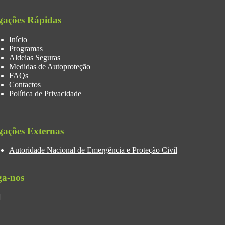
gações Rápidas
Início
Programas
Aldeias Seguras
Medidas de Autoproteção
FAQs
Contactos
Política de Privacidade
gações Externas
Autoridade Nacional de Emergência e Proteção Civil
ga-nos