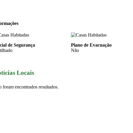
formações
cial de Segurança
Plano de Evacuação
tilhado
Não
tícias Locais
 foram encontrados resultados.