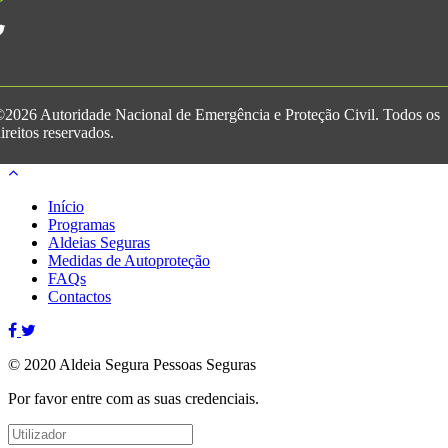
2026 Autoridade Nacional de Emergência e Proteção Civil. Todos os
ireitos reservados.
Início
Programas
Aldeias Seguras
Medidas de Autoproteção
FAQs
Contactos
© 2020 Aldeia Segura Pessoas Seguras
Por favor entre com as suas credenciais.