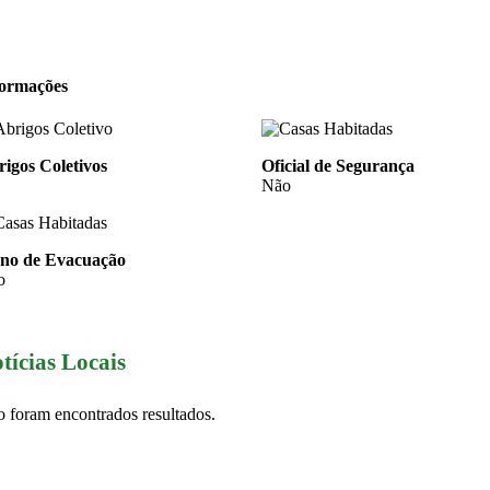
formações
igos Coletivos
Oficial de Segurança
Não
ano de Evacuação
o
tícias Locais
 foram encontrados resultados.