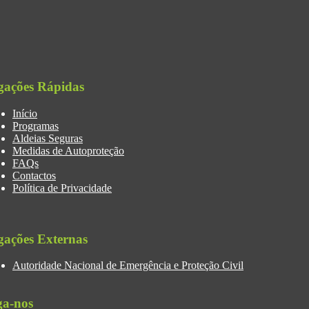
gações Rápidas
Início
Programas
Aldeias Seguras
Medidas de Autoproteção
FAQs
Contactos
Política de Privacidade
gações Externas
Autoridade Nacional de Emergência e Proteção Civil
ga-nos