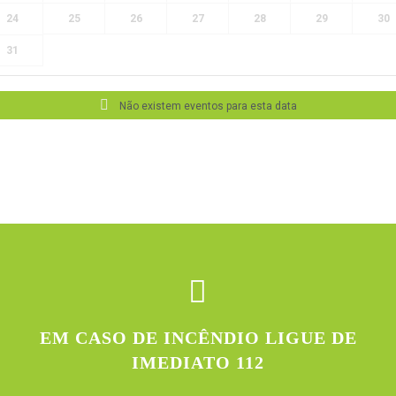
24
25
26
27
28
29
30
31
Não existem eventos para esta data
EM CASO DE INCÊNDIO LIGUE DE
IMEDIATO 112