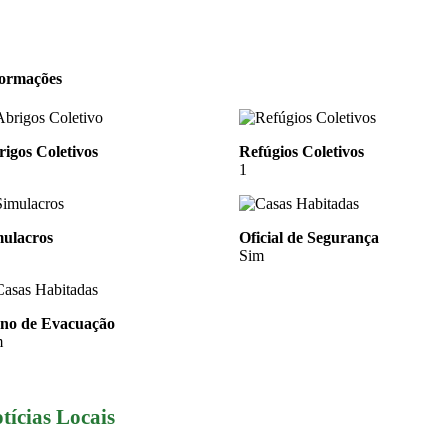
formações
igos Coletivos
Refúgios Coletivos
1
mulacros
Oficial de Segurança
Sim
ano de Evacuação
m
tícias Locais