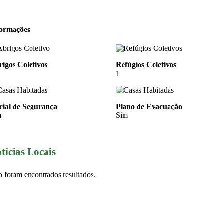
formações
igos Coletivos
Refúgios Coletivos
1
cial de Segurança
Plano de Evacuação
m
Sim
tícias Locais
 foram encontrados resultados.