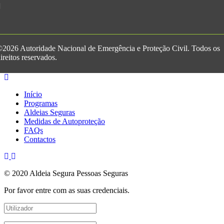
2026 Autoridade Nacional de Emergência e Proteção Civil. Todos os
ireitos reservados.
Início
Programas
Aldeias Seguras
Medidas de Autoproteção
FAQs
Contactos
© 2020 Aldeia Segura Pessoas Seguras
Por favor entre com as suas credenciais.