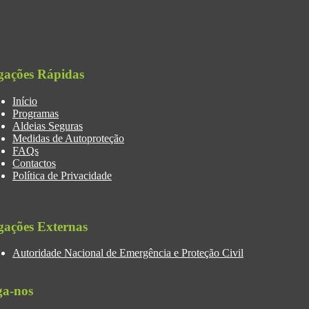
gações Rápidas
Início
Programas
Aldeias Seguras
Medidas de Autoproteção
FAQs
Contactos
Política de Privacidade
gações Externas
Autoridade Nacional de Emergência e Proteção Civil
ga-nos