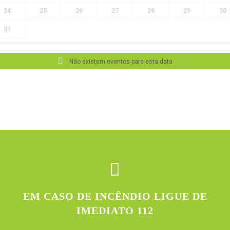
24
25
26
27
28
29
30
31
Não existem eventos para esta data
EM CASO DE INCÊNDIO LIGUE DE
IMEDIATO 112