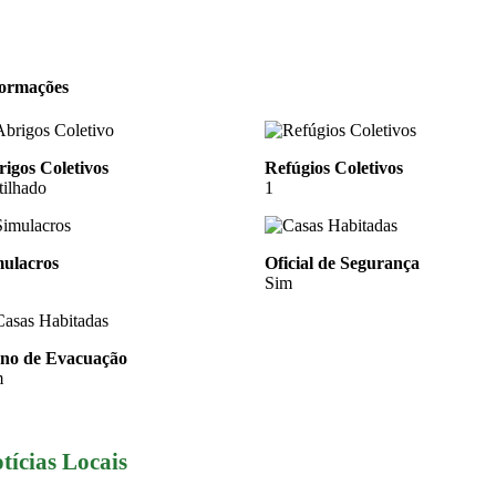
formações
igos Coletivos
Refúgios Coletivos
tilhado
1
mulacros
Oficial de Segurança
Sim
ano de Evacuação
m
tícias Locais