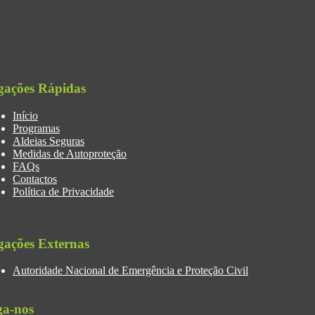
gações Rápidas
Início
Programas
Aldeias Seguras
Medidas de Autoproteção
FAQs
Contactos
Política de Privacidade
gações Externas
Autoridade Nacional de Emergência e Proteção Civil
ga-nos