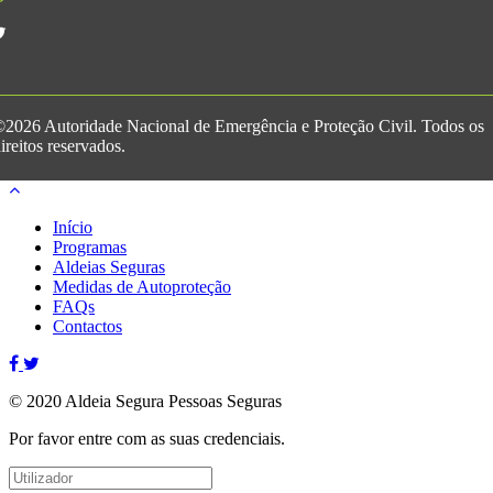
2026 Autoridade Nacional de Emergência e Proteção Civil. Todos os
ireitos reservados.
Início
Programas
Aldeias Seguras
Medidas de Autoproteção
FAQs
Contactos
© 2020 Aldeia Segura Pessoas Seguras
Por favor entre com as suas credenciais.