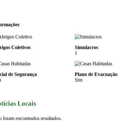
formações
igos Coletivos
Simulacros
1
cial de Segurança
Plano de Evacuação
m
Sim
tícias Locais
 foram encontrados resultados.