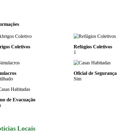
formações
igos Coletivos
Refúgios Coletivos
1
mulacros
Oficial de Segurança
tilhado
Sim
ano de Evacuação
m
tícias Locais