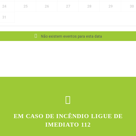
24
25
26
27
28
29
30
31
Não existem eventos para esta data
EM CASO DE INCÊNDIO LIGUE DE
IMEDIATO 112