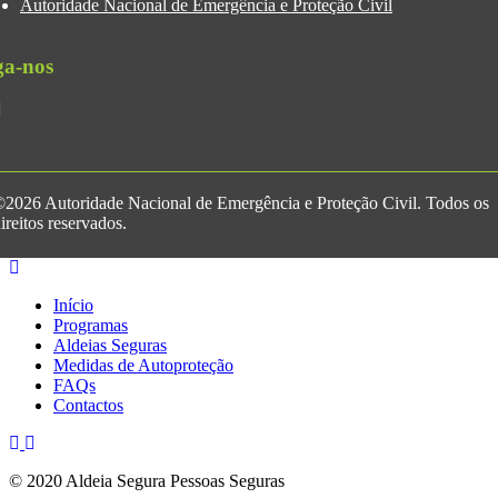
Autoridade Nacional de Emergência e Proteção Civil
ga-nos
2026 Autoridade Nacional de Emergência e Proteção Civil. Todos os
ireitos reservados.
Início
Programas
Aldeias Seguras
Medidas de Autoproteção
FAQs
Contactos
© 2020 Aldeia Segura Pessoas Seguras