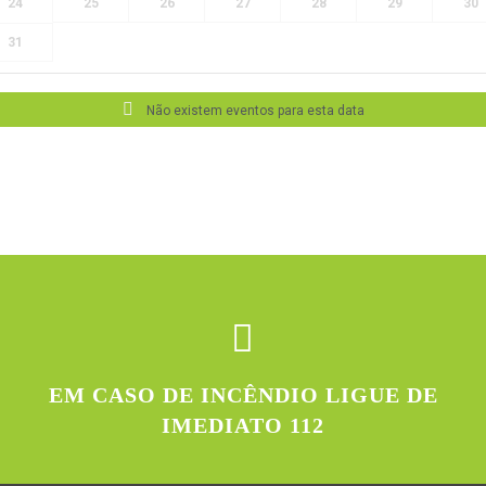
24
25
26
27
28
29
30
31
Não existem eventos para esta data
EM CASO DE INCÊNDIO LIGUE DE
IMEDIATO 112