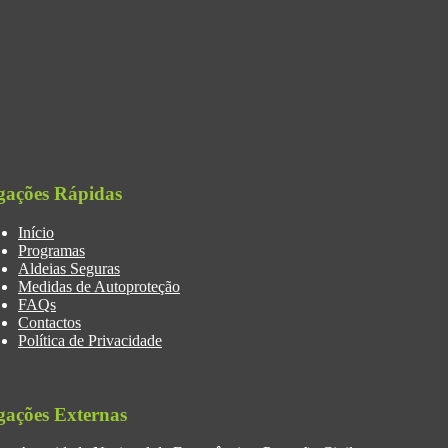
gações Rápidas
Início
Programas
Aldeias Seguras
Medidas de Autoproteção
FAQs
Contactos
Política de Privacidade
gações Externas