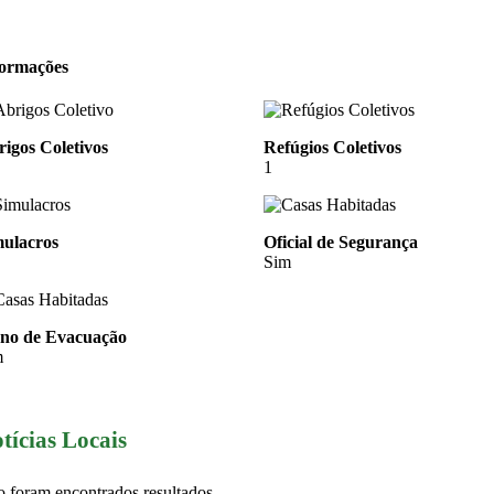
formações
igos Coletivos
Refúgios Coletivos
1
mulacros
Oficial de Segurança
Sim
ano de Evacuação
m
tícias Locais
 foram encontrados resultados.