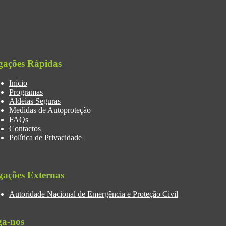
gações Rápidas
Início
Programas
Aldeias Seguras
Medidas de Autoproteção
FAQs
Contactos
Política de Privacidade
gações Externas
Autoridade Nacional de Emergência e Proteção Civil
ga-nos