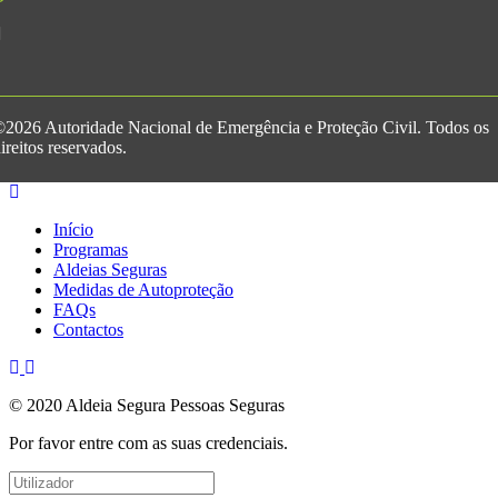
2026 Autoridade Nacional de Emergência e Proteção Civil. Todos os
ireitos reservados.
Início
Programas
Aldeias Seguras
Medidas de Autoproteção
FAQs
Contactos
© 2020 Aldeia Segura Pessoas Seguras
Por favor entre com as suas credenciais.