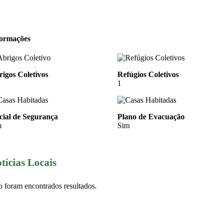
formações
igos Coletivos
Refúgios Coletivos
1
cial de Segurança
Plano de Evacuação
m
Sim
tícias Locais
 foram encontrados resultados.