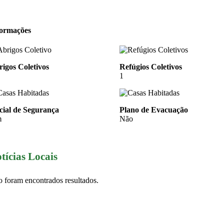
formações
igos Coletivos
Refúgios Coletivos
1
cial de Segurança
Plano de Evacuação
m
Não
tícias Locais
 foram encontrados resultados.