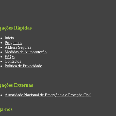
gações Rápidas
Início
Programas
Aldeias Seguras
Medidas de Autoproteção
FAQs
Contactos
Política de Privacidade
gações Externas
Autoridade Nacional de Emergência e Proteção Civil
ga-nos