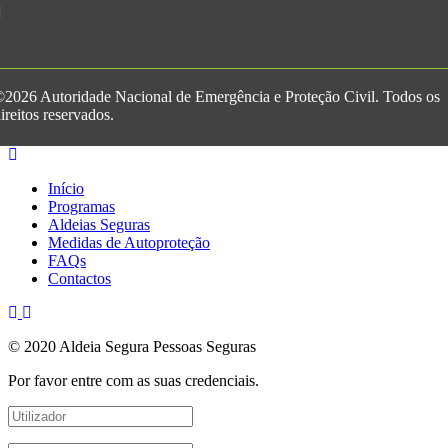
2026 Autoridade Nacional de Emergência e Proteção Civil. Todos os
ireitos reservados.
Início
Programas
Aldeias Seguras
Medidas de Autoproteção
FAQs
Contactos
© 2020 Aldeia Segura Pessoas Seguras
Por favor entre com as suas credenciais.