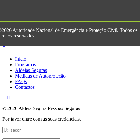
2026 Autoridade Nacional de Emergência e Proteção Civil. Todos os
ireitos reservados.
Início
Programas
Aldeias Seguras
Medidas de Autoproteção
FAQs
Contactos
© 2020 Aldeia Segura Pessoas Seguras
Por favor entre com as suas credenciais.