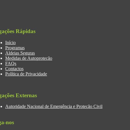
gações Rápidas
Início
Programas
Aldeias Seguras
Medidas de Autoproteção
FAQs
Contactos
Política de Privacidade
gações Externas
Autoridade Nacional de Emergência e Proteção Civil
ga-nos