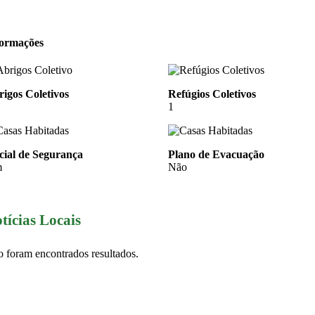
formações
igos Coletivos
Refúgios Coletivos
1
cial de Segurança
Plano de Evacuação
m
Não
tícias Locais
 foram encontrados resultados.