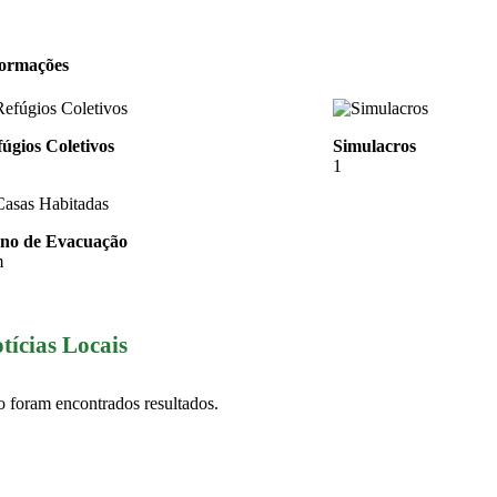
formações
úgios Coletivos
Simulacros
1
ano de Evacuação
m
tícias Locais
 foram encontrados resultados.