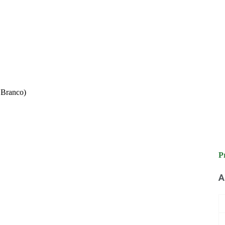
 Branco)
P
A