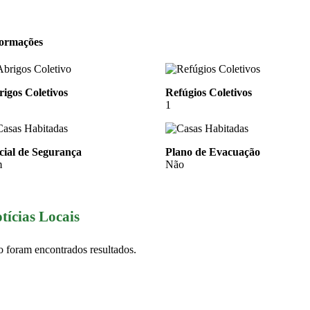
formações
igos Coletivos
Refúgios Coletivos
1
cial de Segurança
Plano de Evacuação
m
Não
tícias Locais
 foram encontrados resultados.