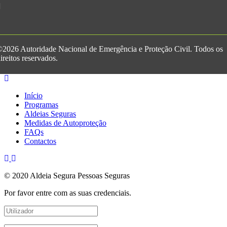
2026 Autoridade Nacional de Emergência e Proteção Civil. Todos os
ireitos reservados.
Início
Programas
Aldeias Seguras
Medidas de Autoproteção
FAQs
Contactos
© 2020 Aldeia Segura Pessoas Seguras
Por favor entre com as suas credenciais.