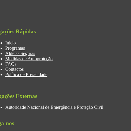
gações Rápidas
Início
Programas
Aldeias Seguras
Medidas de Autoproteção
FAQs
Contactos
Política de Privacidade
gações Externas
Autoridade Nacional de Emergência e Proteção Civil
ga-nos