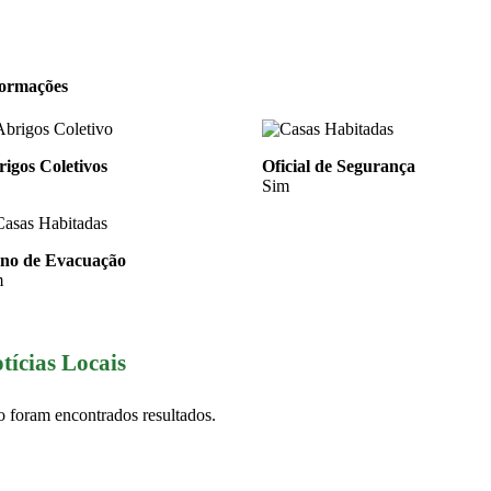
formações
igos Coletivos
Oficial de Segurança
Sim
ano de Evacuação
m
tícias Locais
 foram encontrados resultados.