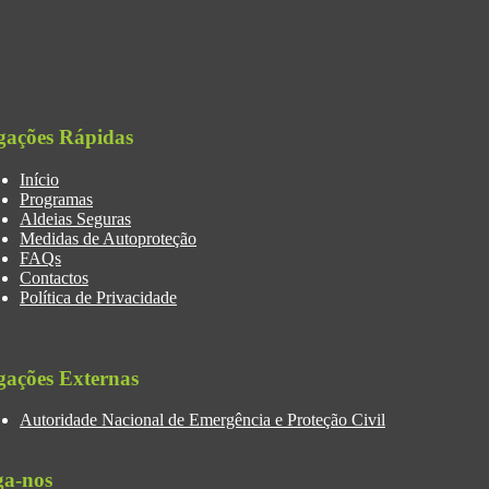
gações Rápidas
Início
Programas
Aldeias Seguras
Medidas de Autoproteção
FAQs
Contactos
Política de Privacidade
gações Externas
Autoridade Nacional de Emergência e Proteção Civil
ga-nos