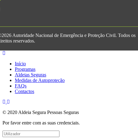
2026 Autoridade Nacional de Emergência e Proteção Civil. Todos os
ireitos reservados.
Início
Programas
Aldeias Seguras
Medidas de Autoproteção
FAQs
Contactos
© 2020 Aldeia Segura Pessoas Seguras
Por favor entre com as suas credenciais.