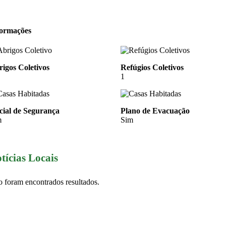
formações
igos Coletivos
Refúgios Coletivos
1
cial de Segurança
Plano de Evacuação
m
Sim
tícias Locais
 foram encontrados resultados.