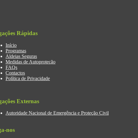
gações Rápidas
Início
Programas
Aldeias Seguras
Medidas de Autoproteção
FAQs
Contactos
Política de Privacidade
gações Externas
Autoridade Nacional de Emergência e Proteção Civil
ga-nos