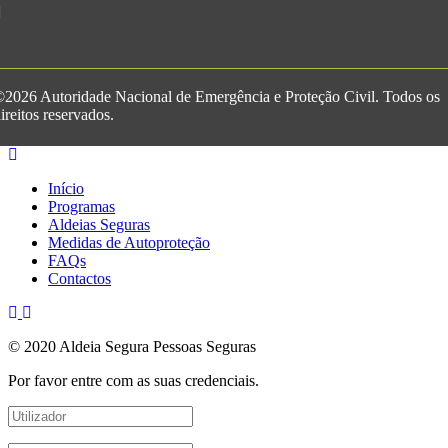
2026 Autoridade Nacional de Emergência e Proteção Civil. Todos os
ireitos reservados.
Início
Programas
Aldeias Seguras
Medidas de Autoproteção
FAQs
Contactos
© 2020 Aldeia Segura Pessoas Seguras
Por favor entre com as suas credenciais.