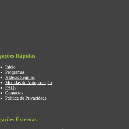
gações Rápidas
Início
Programas
Aldeias Seguras
Medidas de Autoproteção
FAQs
Contactos
Política de Privacidade
gações Externas