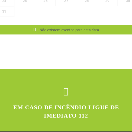
24
25
26
27
28
29
30
31
Não existem eventos para esta data
EM CASO DE INCÊNDIO LIGUE DE
IMEDIATO 112