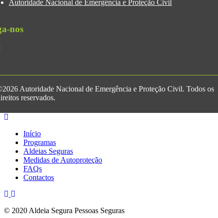
Autoridade Nacional de Emergência e Proteção Civil
ga-nos
2026 Autoridade Nacional de Emergência e Proteção Civil. Todos os
ireitos reservados.
Início
Programas
Aldeias Seguras
Medidas de Autoproteção
FAQs
Contactos
© 2020 Aldeia Segura Pessoas Seguras