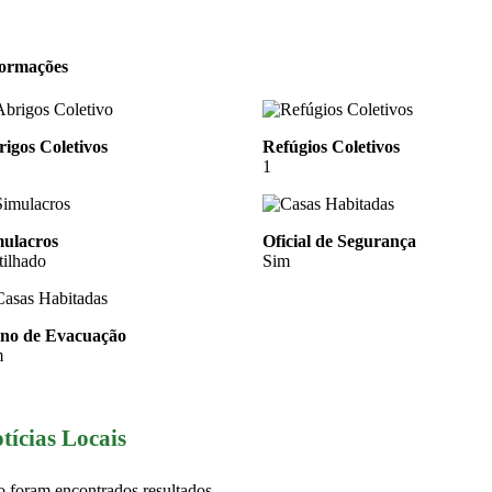
formações
igos Coletivos
Refúgios Coletivos
1
mulacros
Oficial de Segurança
tilhado
Sim
ano de Evacuação
m
tícias Locais
 foram encontrados resultados.