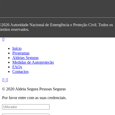
2026 Autoridade Nacional de Emergência e Proteção Civil. Todos os
ireitos reservados.
Início
Programas
Aldeias Seguras
Medidas de Autoproteção
FAQs
Contactos
© 2020 Aldeia Segura Pessoas Seguras
Por favor entre com as suas credenciais.