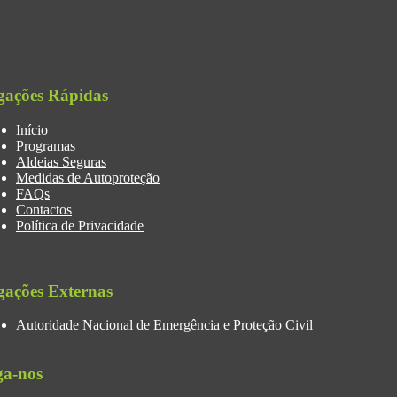
gações Rápidas
Início
Programas
Aldeias Seguras
Medidas de Autoproteção
FAQs
Contactos
Política de Privacidade
gações Externas
Autoridade Nacional de Emergência e Proteção Civil
ga-nos