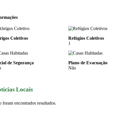
formações
igos Coletivos
Refúgios Coletivos
1
cial de Segurança
Plano de Evacuação
m
Não
tícias Locais
 foram encontrados resultados.