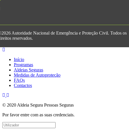
2026 Autoridade Nacional de Emergência e Proteção Civil. Todos os
ireitos reservados.
Início
Programas
Aldeias Seguras
Medidas de Autoproteção
FAQs
Contactos
© 2020 Aldeia Segura Pessoas Seguras
Por favor entre com as suas credenciais.