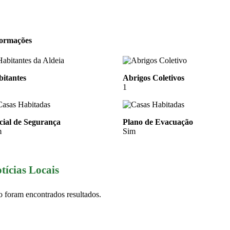
formações
itantes
Abrigos Coletivos
1
cial de Segurança
Plano de Evacuação
m
Sim
tícias Locais
 foram encontrados resultados.