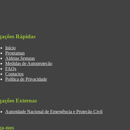
gações Rápidas
Início
Programas
Aldeias Seguras
Medidas de Autoproteção
FAQs
Contactos
Política de Privacidade
gações Externas
Autoridade Nacional de Emergência e Proteção Civil
ga-nos