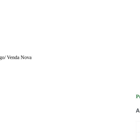
go/ Venda Nova
P
A