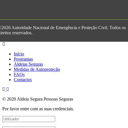
2026 Autoridade Nacional de Emergência e Proteção Civil. Todos os
ireitos reservados.
Início
Programas
Aldeias Seguras
Medidas de Autoproteção
FAQs
Contactos
© 2020 Aldeia Segura Pessoas Seguras
Por favor entre com as suas credenciais.