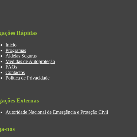
gações Rápidas
Início
Programas
Aldeias Seguras
Medidas de Autoproteção
FAQs
Contactos
Política de Privacidade
gações Externas
Autoridade Nacional de Emergência e Proteção Civil
ga-nos