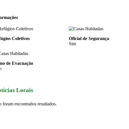
formações
úgios Coletivos
Oficial de Segurança
Sim
ano de Evacuação
o
tícias Locais
 foram encontrados resultados.