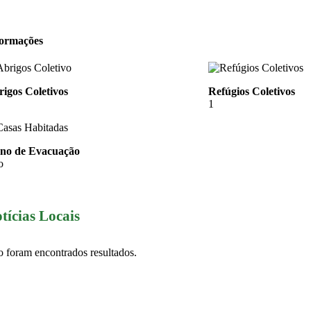
formações
igos Coletivos
Refúgios Coletivos
1
ano de Evacuação
o
tícias Locais
 foram encontrados resultados.