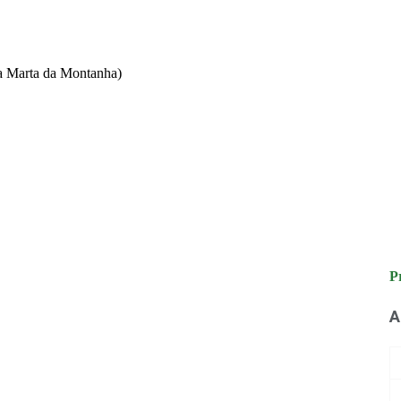
a Marta da Montanha)
P
A