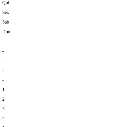
Qui
Sex
Sáb
Dom
-
-
-
-
-
1
2
3
4