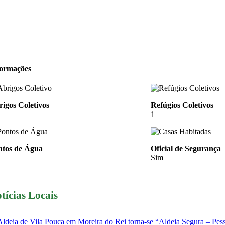
formações
igos Coletivos
Refúgios Coletivos
1
ntos de Água
Oficial de Segurança
Sim
tícias Locais