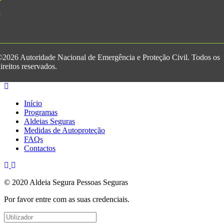
2026 Autoridade Nacional de Emergência e Proteção Civil. Todos os
ireitos reservados.
Início
Programas
Aldeias Seguras
Medidas de Autoproteção
FAQs
Contactos
© 2020 Aldeia Segura Pessoas Seguras
Por favor entre com as suas credenciais.