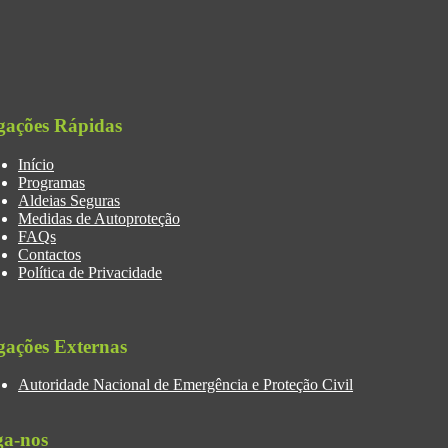
gações Rápidas
Início
Programas
Aldeias Seguras
Medidas de Autoproteção
FAQs
Contactos
Política de Privacidade
gações Externas
Autoridade Nacional de Emergência e Proteção Civil
ga-nos