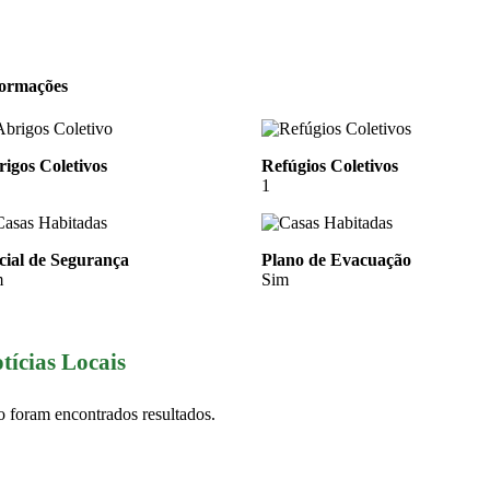
formações
igos Coletivos
Refúgios Coletivos
1
cial de Segurança
Plano de Evacuação
m
Sim
tícias Locais
 foram encontrados resultados.