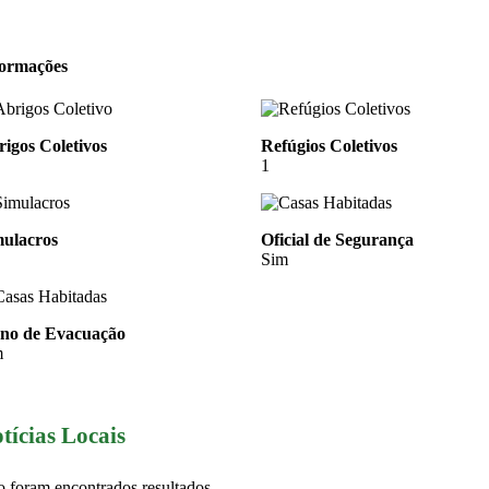
formações
igos Coletivos
Refúgios Coletivos
1
mulacros
Oficial de Segurança
Sim
ano de Evacuação
m
tícias Locais
 foram encontrados resultados.