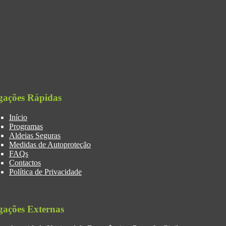
gações Rápidas
Início
Programas
Aldeias Seguras
Medidas de Autoproteção
FAQs
Contactos
Política de Privacidade
gações Externas