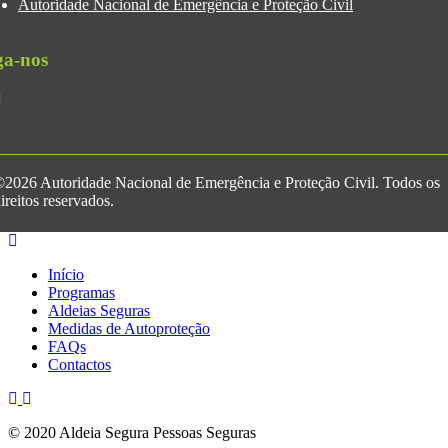
Autoridade Nacional de Emergência e Proteção Civil
ga-nos
2026 Autoridade Nacional de Emergência e Proteção Civil. Todos os
ireitos reservados.
Início
Programas
Aldeias Seguras
Medidas de Autoproteção
FAQs
Contactos
© 2020 Aldeia Segura Pessoas Seguras