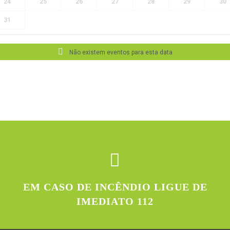
24
25
26
27
28
29
30
31
Não existem eventos para esta data
EM CASO DE INCÊNDIO LIGUE DE
IMEDIATO 112