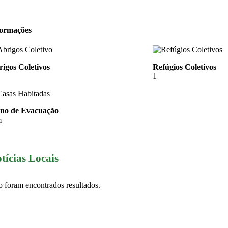
formações
igos Coletivos
Refúgios Coletivos
1
ano de Evacuação
m
tícias Locais
 foram encontrados resultados.