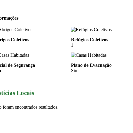
formações
igos Coletivos
Refúgios Coletivos
1
cial de Segurança
Plano de Evacuação
m
Sim
tícias Locais
 foram encontrados resultados.