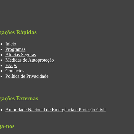
gações Rápidas
Início
Programas
Aldeias Seguras
Medidas de Autoproteção
FAQs
Contactos
Política de Privacidade
gações Externas
Autoridade Nacional de Emergência e Proteção Civil
ga-nos