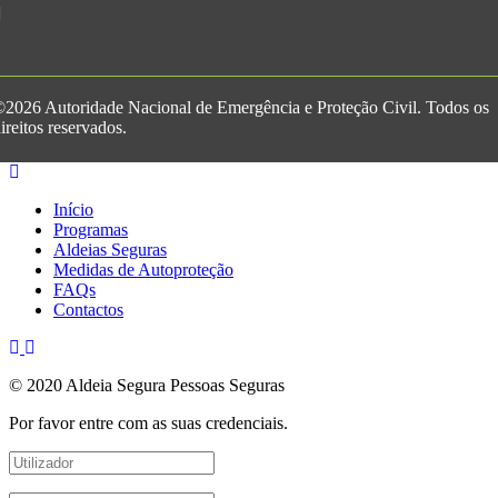
2026 Autoridade Nacional de Emergência e Proteção Civil. Todos os
ireitos reservados.
Início
Programas
Aldeias Seguras
Medidas de Autoproteção
FAQs
Contactos
© 2020 Aldeia Segura Pessoas Seguras
Por favor entre com as suas credenciais.