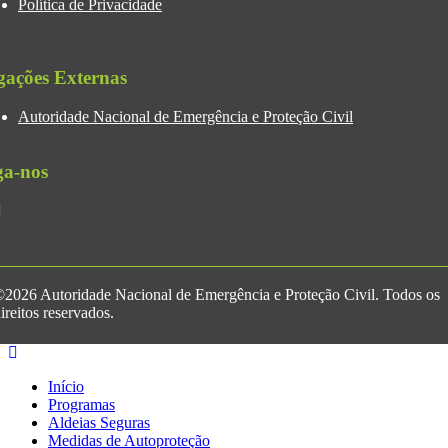
Política de Privacidade
gações Externas
Autoridade Nacional de Emergência e Proteção Civil
ga-nos
2026 Autoridade Nacional de Emergência e Proteção Civil. Todos os
ireitos reservados.
Início
Programas
Aldeias Seguras
Medidas de Autoproteção