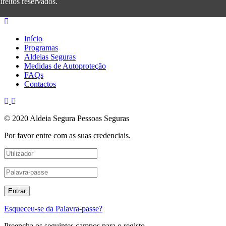
ireitos reservados.
Início
Programas
Aldeias Seguras
Medidas de Autoproteção
FAQs
Contactos
© 2020 Aldeia Segura Pessoas Seguras
Por favor entre com as suas credenciais.
Esqueceu-se da Palavra-passe?
Preencha os seguintes campos para o registo