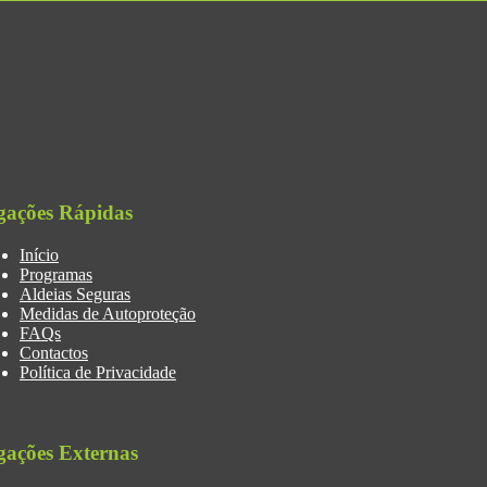
gações Rápidas
Início
Programas
Aldeias Seguras
Medidas de Autoproteção
FAQs
Contactos
Política de Privacidade
gações Externas