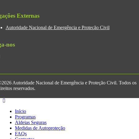
gações Externas
Autoridade Nacional de Emergência e Proteção Civil
ga-nos
2026 Autoridade Nacional de Emergência e Proteção Civil. Todos os
ireitos reservados.
Início
Programas
Aldeias Seguras
Medidas de Autoproteção
FAQs