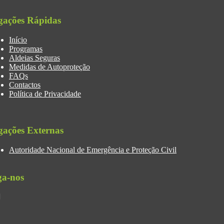
gações Rápidas
Início
Programas
Aldeias Seguras
Medidas de Autoproteção
FAQs
Contactos
Política de Privacidade
gações Externas
Autoridade Nacional de Emergência e Proteção Civil
ga-nos